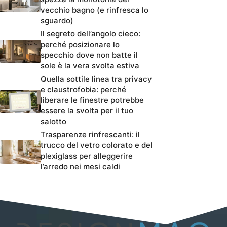
vecchio bagno (e rinfresca lo
sguardo)
Il segreto dell’angolo cieco:
perché posizionare lo
specchio dove non batte il
sole è la vera svolta estiva
Quella sottile linea tra privacy
e claustrofobia: perché
liberare le finestre potrebbe
essere la svolta per il tuo
salotto
Trasparenze rinfrescanti: il
trucco del vetro colorato e del
plexiglass per alleggerire
l’arredo nei mesi caldi