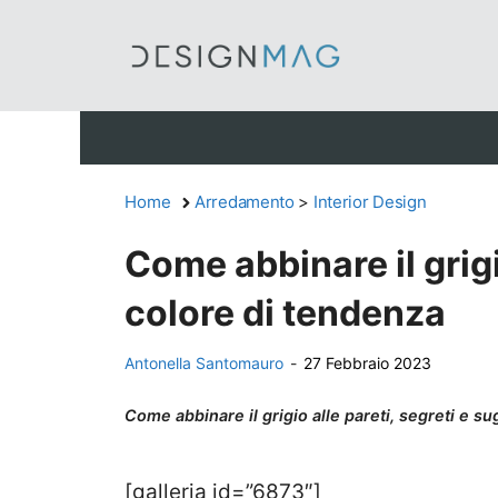
Vai
al
contenuto
Home
Arredamento
>
Interior Design
Come abbinare il grigio
colore di tendenza
Antonella Santomauro
-
27 Febbraio 2023
Come abbinare il grigio alle pareti, segreti e s
[galleria id=”6873″]