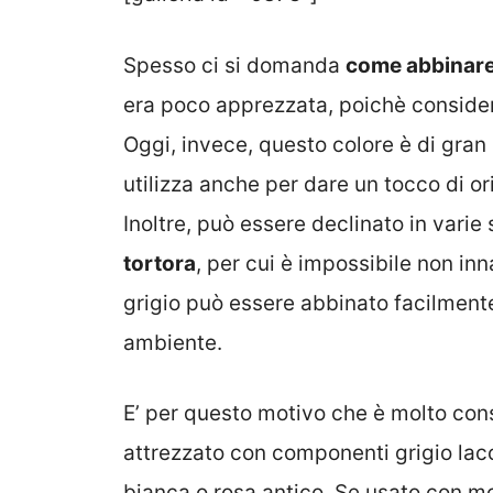
Spesso ci si domanda
come abbinare i
era poco apprezzata, poichè considera
Oggi, invece, questo colore è di gra
utilizza anche per dare un tocco di or
Inoltre, può essere declinato in varie
tortora
, per cui è impossibile non in
grigio può essere abbinato facilmente a
ambiente.
E’ per questo motivo che è molto cons
attrezzato con componenti grigio lac
bianca o rosa antico. Se usato con m