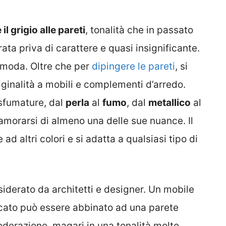
l grigio alle pareti
, tonalità che in passato
ta priva di carattere e quasi insignificante.
n moda. Oltre che per
dipingere le pareti
, si
iginalità a mobili e complementi d’arredo.
 sfumature, dal
perla
al
fumo
, dal
metallico
al
namorarsi di almeno una delle sue nuance. Il
d altri colori e si adatta a qualsiasi tipo di
iderato da architetti e designer. Un mobile
cato può essere abbinato ad una parete
oderazione, magari in una tonalità molto