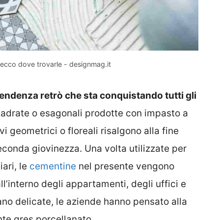
ecco dove trovarle - designmag.it
tendenza retrò che sta conquistando tutti gli
uadrate o esagonali prodotte con impasto a
 geometrici o floreali risalgono alla fine
conda giovinezza. Una volta utilizzate per
ari, le
cementine
nel presente vengono
ll’interno degli appartamenti, degli uffici e
iano delicate, le aziende hanno pensato alla
nte gres porcellanato.