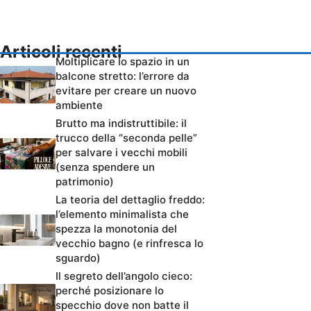
Articoli recenti
Moltiplicare lo spazio in un
balcone stretto: l’errore da
evitare per creare un nuovo
ambiente
Brutto ma indistruttibile: il
trucco della “seconda pelle”
per salvare i vecchi mobili
(senza spendere un
patrimonio)
La teoria del dettaglio freddo:
l’elemento minimalista che
spezza la monotonia del
vecchio bagno (e rinfresca lo
sguardo)
Il segreto dell’angolo cieco:
perché posizionare lo
specchio dove non batte il