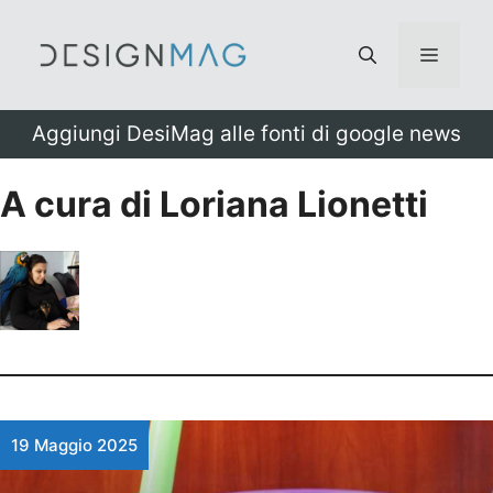
Vai
al
Menu
contenuto
Aggiungi DesiMag alle fonti di google news
A cura di Loriana Lionetti
19 Maggio 2025