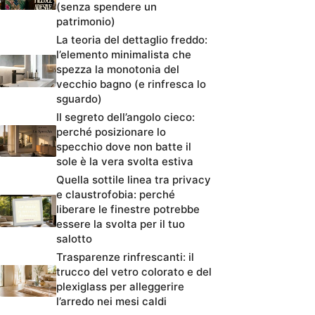
(senza spendere un
patrimonio)
La teoria del dettaglio freddo:
l’elemento minimalista che
spezza la monotonia del
vecchio bagno (e rinfresca lo
sguardo)
Il segreto dell’angolo cieco:
perché posizionare lo
specchio dove non batte il
sole è la vera svolta estiva
Quella sottile linea tra privacy
e claustrofobia: perché
liberare le finestre potrebbe
essere la svolta per il tuo
salotto
Trasparenze rinfrescanti: il
trucco del vetro colorato e del
plexiglass per alleggerire
l’arredo nei mesi caldi