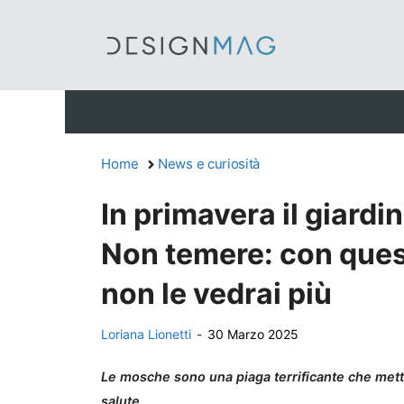
Vai
al
contenuto
Home
News e curiosità
In primavera il giardi
Non temere: con ques
non le vedrai più
Loriana Lionetti
-
30 Marzo 2025
Le mosche sono una piaga terrificante che mette
salute