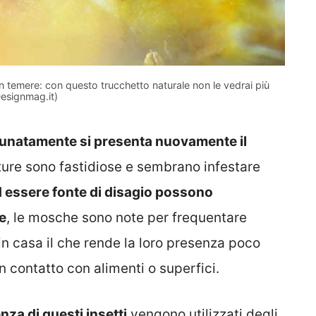
on temere: con questo trucchetto naturale non le vedrai più
esignmag.it)
tunatamente si presenta nuovamente il
ture sono fastidiose e sembrano infestare
ad essere fonte di disagio possono
e
, le mosche sono note per frequentare
in casa il che rende la loro presenza poco
n contatto con alimenti o superfici.
za di questi insetti
vengono utilizzati degli