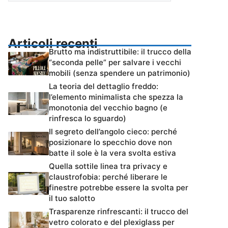
Articoli recenti
Brutto ma indistruttibile: il trucco della
“seconda pelle” per salvare i vecchi
mobili (senza spendere un patrimonio)
La teoria del dettaglio freddo:
l’elemento minimalista che spezza la
monotonia del vecchio bagno (e
rinfresca lo sguardo)
Il segreto dell’angolo cieco: perché
posizionare lo specchio dove non
batte il sole è la vera svolta estiva
Quella sottile linea tra privacy e
claustrofobia: perché liberare le
finestre potrebbe essere la svolta per
il tuo salotto
Trasparenze rinfrescanti: il trucco del
vetro colorato e del plexiglass per