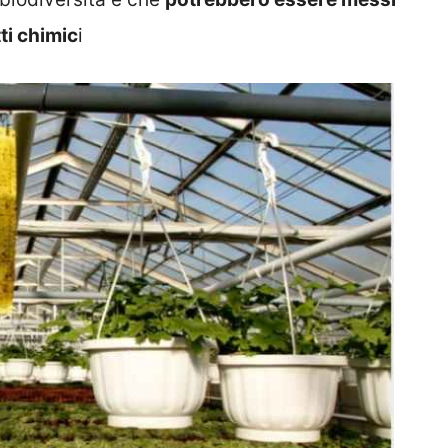
tti chimic
i