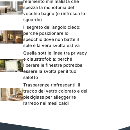
l’elemento minimalista che
spezza la monotonia del
vecchio bagno (e rinfresca lo
sguardo)
Il segreto dell’angolo cieco:
perché posizionare lo
specchio dove non batte il
sole è la vera svolta estiva
Quella sottile linea tra privacy
e claustrofobia: perché
liberare le finestre potrebbe
essere la svolta per il tuo
salotto
Trasparenze rinfrescanti: il
trucco del vetro colorato e del
plexiglass per alleggerire
l’arredo nei mesi caldi