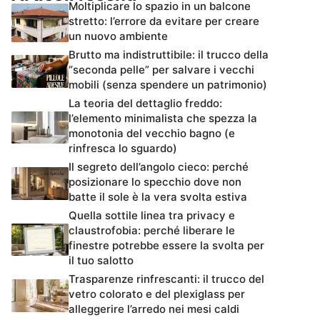
Moltiplicare lo spazio in un balcone
stretto: l’errore da evitare per creare
un nuovo ambiente
Brutto ma indistruttibile: il trucco della
“seconda pelle” per salvare i vecchi
mobili (senza spendere un patrimonio)
La teoria del dettaglio freddo:
l’elemento minimalista che spezza la
monotonia del vecchio bagno (e
rinfresca lo sguardo)
Il segreto dell’angolo cieco: perché
posizionare lo specchio dove non
batte il sole è la vera svolta estiva
Quella sottile linea tra privacy e
claustrofobia: perché liberare le
finestre potrebbe essere la svolta per
il tuo salotto
Trasparenze rinfrescanti: il trucco del
vetro colorato e del plexiglass per
alleggerire l’arredo nei mesi caldi