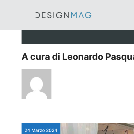
Vai
al
contenuto
A cura di Leonardo Pasqua
24 Marzo 2024