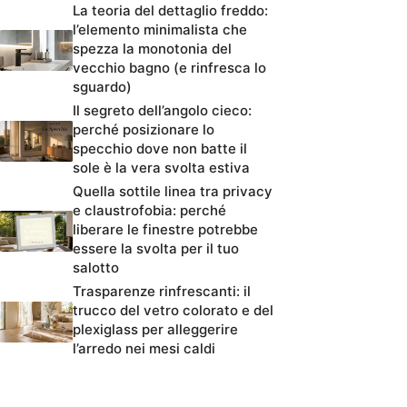
La teoria del dettaglio freddo:
l’elemento minimalista che
spezza la monotonia del
vecchio bagno (e rinfresca lo
sguardo)
Il segreto dell’angolo cieco:
perché posizionare lo
specchio dove non batte il
sole è la vera svolta estiva
Quella sottile linea tra privacy
e claustrofobia: perché
liberare le finestre potrebbe
essere la svolta per il tuo
salotto
Trasparenze rinfrescanti: il
trucco del vetro colorato e del
plexiglass per alleggerire
l’arredo nei mesi caldi