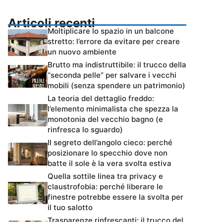
Articoli recenti
Moltiplicare lo spazio in un balcone
stretto: l’errore da evitare per creare
un nuovo ambiente
Brutto ma indistruttibile: il trucco della
“seconda pelle” per salvare i vecchi
mobili (senza spendere un patrimonio)
La teoria del dettaglio freddo:
l’elemento minimalista che spezza la
monotonia del vecchio bagno (e
rinfresca lo sguardo)
Il segreto dell’angolo cieco: perché
posizionare lo specchio dove non
batte il sole è la vera svolta estiva
Quella sottile linea tra privacy e
claustrofobia: perché liberare le
finestre potrebbe essere la svolta per
il tuo salotto
Trasparenze rinfrescanti: il trucco del