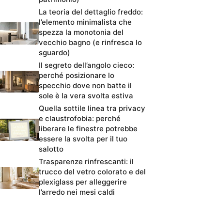
La teoria del dettaglio freddo:
l’elemento minimalista che
spezza la monotonia del
vecchio bagno (e rinfresca lo
sguardo)
Il segreto dell’angolo cieco:
perché posizionare lo
specchio dove non batte il
sole è la vera svolta estiva
Quella sottile linea tra privacy
e claustrofobia: perché
liberare le finestre potrebbe
essere la svolta per il tuo
salotto
Trasparenze rinfrescanti: il
trucco del vetro colorato e del
plexiglass per alleggerire
l’arredo nei mesi caldi