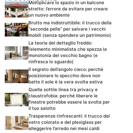
Moltiplicare lo spazio in un balcone
stretto: l’errore da evitare per creare
un nuovo ambiente
Brutto ma indistruttibile: il trucco della
“seconda pelle” per salvare i vecchi
mobili (senza spendere un patrimonio)
La teoria del dettaglio freddo:
l’elemento minimalista che spezza la
monotonia del vecchio bagno (e
rinfresca lo sguardo)
Il segreto dell’angolo cieco: perché
posizionare lo specchio dove non
batte il sole è la vera svolta estiva
Quella sottile linea tra privacy e
claustrofobia: perché liberare le
finestre potrebbe essere la svolta per
il tuo salotto
Trasparenze rinfrescanti: il trucco del
vetro colorato e del plexiglass per
alleggerire l’arredo nei mesi caldi