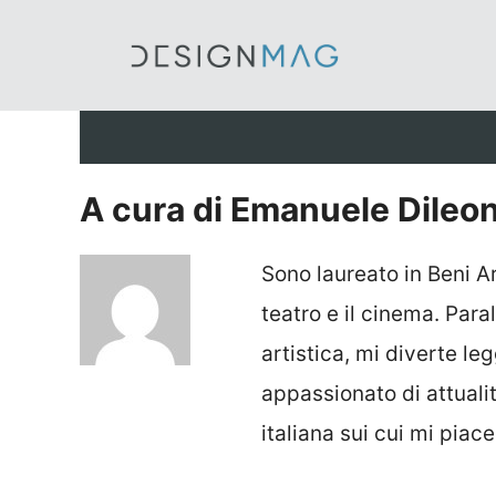
Vai
al
contenuto
A cura di Emanuele Dileo
Sono laureato in Beni Art
teatro e il cinema. Para
artistica, mi diverte le
appassionato di attuali
italiana sui cui mi piac