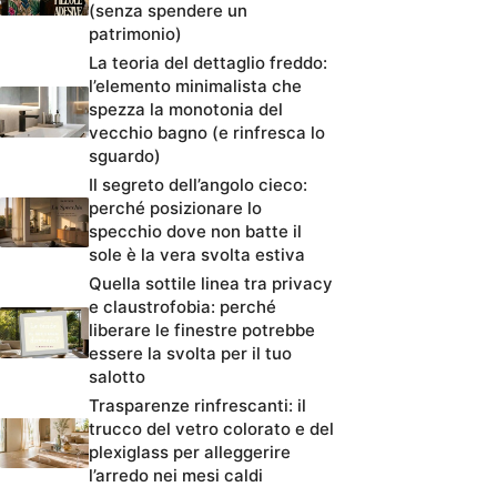
(senza spendere un
patrimonio)
La teoria del dettaglio freddo:
l’elemento minimalista che
spezza la monotonia del
vecchio bagno (e rinfresca lo
sguardo)
Il segreto dell’angolo cieco:
perché posizionare lo
specchio dove non batte il
sole è la vera svolta estiva
Quella sottile linea tra privacy
e claustrofobia: perché
liberare le finestre potrebbe
essere la svolta per il tuo
salotto
Trasparenze rinfrescanti: il
trucco del vetro colorato e del
plexiglass per alleggerire
l’arredo nei mesi caldi