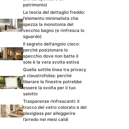
patrimonio)
La teoria del dettaglio freddo:
l’elemento minimalista che
spezza la monotonia del
vecchio bagno (e rinfresca lo
sguardo)
Il segreto dell’angolo cieco:
perché posizionare lo
specchio dove non batte il
sole è la vera svolta estiva
Quella sottile linea tra privacy
e claustrofobia: perché
liberare le finestre potrebbe
essere la svolta per il tuo
salotto
Trasparenze rinfrescanti: il
trucco del vetro colorato e del
plexiglass per alleggerire
l’arredo nei mesi caldi