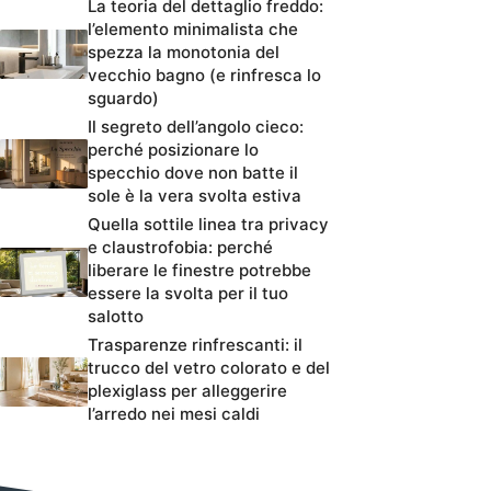
La teoria del dettaglio freddo:
l’elemento minimalista che
spezza la monotonia del
vecchio bagno (e rinfresca lo
sguardo)
Il segreto dell’angolo cieco:
perché posizionare lo
specchio dove non batte il
sole è la vera svolta estiva
Quella sottile linea tra privacy
e claustrofobia: perché
liberare le finestre potrebbe
essere la svolta per il tuo
salotto
Trasparenze rinfrescanti: il
trucco del vetro colorato e del
plexiglass per alleggerire
l’arredo nei mesi caldi