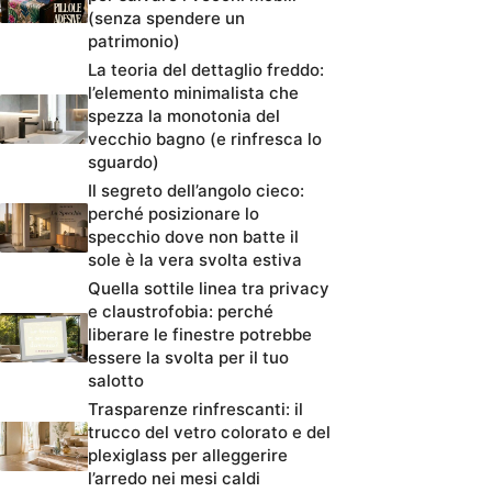
(senza spendere un
patrimonio)
La teoria del dettaglio freddo:
l’elemento minimalista che
spezza la monotonia del
vecchio bagno (e rinfresca lo
sguardo)
Il segreto dell’angolo cieco:
perché posizionare lo
specchio dove non batte il
sole è la vera svolta estiva
Quella sottile linea tra privacy
e claustrofobia: perché
liberare le finestre potrebbe
essere la svolta per il tuo
salotto
Trasparenze rinfrescanti: il
trucco del vetro colorato e del
plexiglass per alleggerire
l’arredo nei mesi caldi