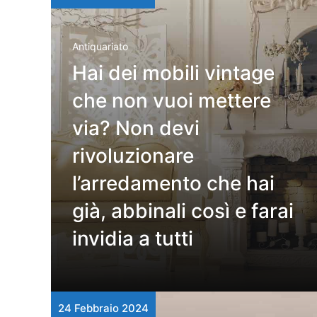
Antiquariato
Hai dei mobili vintage
che non vuoi mettere
via? Non devi
rivoluzionare
l’arredamento che hai
già, abbinali così e farai
invidia a tutti
24 Febbraio 2024