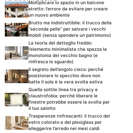
Moltiplicare lo spazio in un balcone
stretto: l’errore da evitare per creare
un nuovo ambiente
Brutto ma indistruttibile: il trucco della
“seconda pelle” per salvare i vecchi
mobili (senza spendere un patrimonio)
La teoria del dettaglio freddo:
l’elemento minimalista che spezza la
monotonia del vecchio bagno (e
rinfresca lo sguardo)
Il segreto dell’angolo cieco: perché
posizionare lo specchio dove non
batte il sole è la vera svolta estiva
Quella sottile linea tra privacy e
claustrofobia: perché liberare le
finestre potrebbe essere la svolta per
il tuo salotto
Trasparenze rinfrescanti: il trucco del
vetro colorato e del plexiglass per
alleggerire l’arredo nei mesi caldi