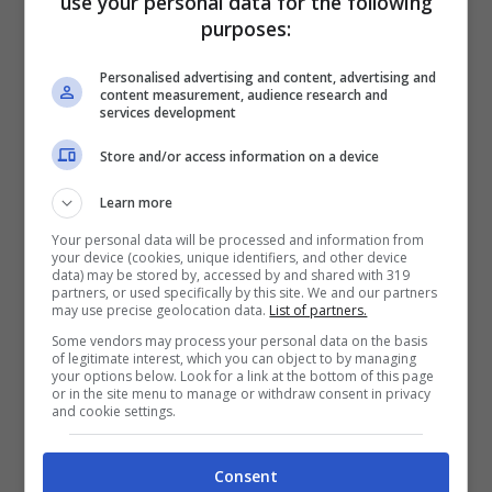
use your personal data for the following
del 16%. Prezzo valido fino al 21 agosto,
purposes:
fino ad esaurimento scorte. Prezzo 59 euro
invece di 70.
Personalised advertising and content, advertising and
content measurement, audience research and
services development
TORPARÖ, tavolo e sedie da
Store and/or access information on a device
giardino tra i fine serie Ikea di
Learn more
luglio
Your personal data will be processed and information from
your device (cookies, unique identifiers, and other device
data) may be stored by, accessed by and shared with 319
partners, or used specifically by this site. We and our partners
may use precise geolocation data.
List of partners.
Some vendors may process your personal data on the basis
of legitimate interest, which you can object to by managing
your options below. Look for a link at the bottom of this page
or in the site menu to manage or withdraw consent in privacy
and cookie settings.
Consent