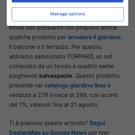
Manage options
Foto Ikea
Infine non possiamo non proporvi anche
qualche prodotto per
arredare il giardino
,
il balcone o il terrazzo. Per questo,
abbiamo selezionato TORPARÖ, un set
composto da un tavolo e quattro sedie
pieghevoli
salvaspazio
. Questo prodotto
presente nel
catalogo giardino Ikea
è
venduto a 279 invece di 299, con sconti
del 7%, valevoli fino al 21 agosto.
Ti è piaciuto questo articolo?
Segui
DesignMag su Google News
per non