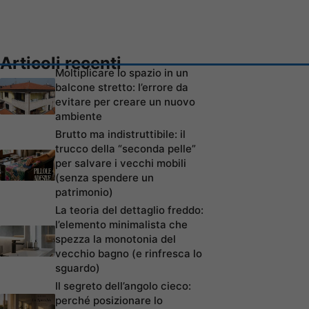
Articoli recenti
Moltiplicare lo spazio in un
balcone stretto: l’errore da
evitare per creare un nuovo
ambiente
Brutto ma indistruttibile: il
trucco della “seconda pelle”
per salvare i vecchi mobili
(senza spendere un
patrimonio)
La teoria del dettaglio freddo:
l’elemento minimalista che
spezza la monotonia del
vecchio bagno (e rinfresca lo
sguardo)
Il segreto dell’angolo cieco:
perché posizionare lo