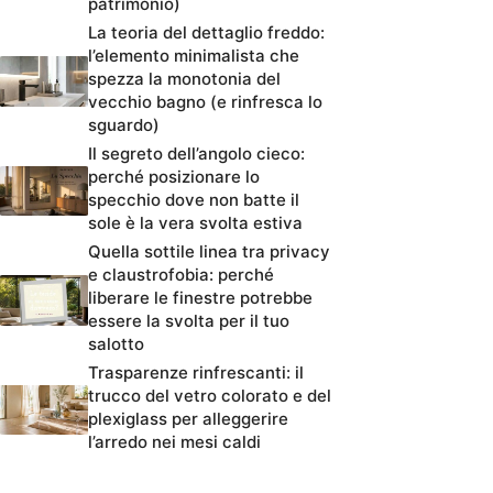
patrimonio)
La teoria del dettaglio freddo:
l’elemento minimalista che
spezza la monotonia del
vecchio bagno (e rinfresca lo
sguardo)
Il segreto dell’angolo cieco:
perché posizionare lo
specchio dove non batte il
sole è la vera svolta estiva
Quella sottile linea tra privacy
e claustrofobia: perché
liberare le finestre potrebbe
essere la svolta per il tuo
salotto
Trasparenze rinfrescanti: il
trucco del vetro colorato e del
plexiglass per alleggerire
l’arredo nei mesi caldi