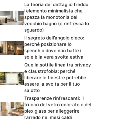
La teoria del dettaglio freddo:
l’elemento minimalista che
spezza la monotonia del
vecchio bagno (e rinfresca lo
sguardo)
Il segreto dell’angolo cieco:
perché posizionare lo
specchio dove non batte il
sole è la vera svolta estiva
Quella sottile linea tra privacy
e claustrofobia: perché
liberare le finestre potrebbe
essere la svolta per il tuo
salotto
Trasparenze rinfrescanti: il
trucco del vetro colorato e del
plexiglass per alleggerire
l’arredo nei mesi caldi