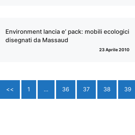
Environment lancia e’ pack: mobili ecologici
disegnati da Massaud
23 Aprile 2010
<<
1
…
36
37
38
39