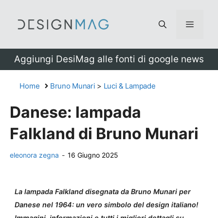
Vai
al
Menu
contenuto
Aggiungi DesiMag alle fonti di google news
Home
Bruno Munari
>
Luci & Lampade
Danese: lampada
Falkland di Bruno Munari
eleonora zegna
-
16 Giugno 2025
La lampada Falkland disegnata da Bruno Munari per
Danese nel 1964: un vero simbolo del design italiano!
Immagini, informazioni e tutti i migliori dettagli su