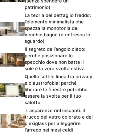
(senza spendere un
patrimonio)
La teoria del dettaglio freddo:
l’elemento minimalista che
spezza la monotonia del
vecchio bagno (e rinfresca lo
sguardo)
Il segreto dell’angolo cieco:
perché posizionare lo
specchio dove non batte il
sole è la vera svolta estiva
Quella sottile linea tra privacy
e claustrofobia: perché
liberare le finestre potrebbe
essere la svolta per il tuo
salotto
Trasparenze rinfrescanti: il
trucco del vetro colorato e del
plexiglass per alleggerire
l’arredo nei mesi caldi