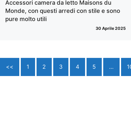
Accessori camera da letto Maisons du
Monde, con questi arredi con stile e sono
pure molto utili
30 Aprile 2025
<<
1
2
3
4
5
…
1