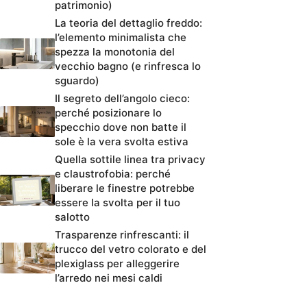
patrimonio)
La teoria del dettaglio freddo:
l’elemento minimalista che
spezza la monotonia del
vecchio bagno (e rinfresca lo
sguardo)
Il segreto dell’angolo cieco:
perché posizionare lo
specchio dove non batte il
sole è la vera svolta estiva
Quella sottile linea tra privacy
e claustrofobia: perché
liberare le finestre potrebbe
essere la svolta per il tuo
salotto
Trasparenze rinfrescanti: il
trucco del vetro colorato e del
plexiglass per alleggerire
l’arredo nei mesi caldi