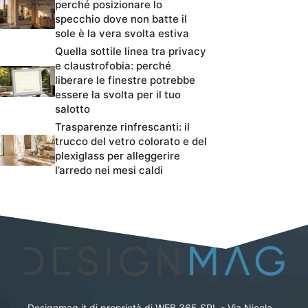
perché posizionare lo
specchio dove non batte il
sole è la vera svolta estiva
Quella sottile linea tra privacy
e claustrofobia: perché
liberare le finestre potrebbe
essere la svolta per il tuo
salotto
Trasparenze rinfrescanti: il
trucco del vetro colorato e del
plexiglass per alleggerire
l’arredo nei mesi caldi
Designmag.it di proprietà di WEB 365 SRL - Via Nicola