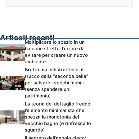
Articoli recenti
Moltiplicare lo spazio in un
balcone stretto: l’errore da
evitare per creare un nuovo
ambiente
Brutto ma indistruttibile: il
trucco della “seconda pelle”
per salvare i vecchi mobili
(senza spendere un
patrimonio)
La teoria del dettaglio freddo:
l’elemento minimalista che
spezza la monotonia del
vecchio bagno (e rinfresca lo
sguardo)
Il segreto dell’angolo cieco: