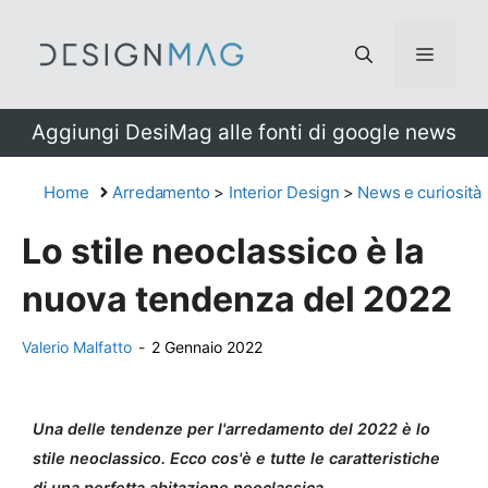
Vai
al
Menu
contenuto
Aggiungi DesiMag alle fonti di google news
Home
Arredamento
>
Interior Design
>
News e curiosità
Lo stile neoclassico è la
nuova tendenza del 2022
Valerio Malfatto
-
2 Gennaio 2022
Una delle tendenze per l'arredamento del 2022 è lo
stile neoclassico. Ecco cos'è e tutte le caratteristiche
di una perfetta abitazione neoclassica