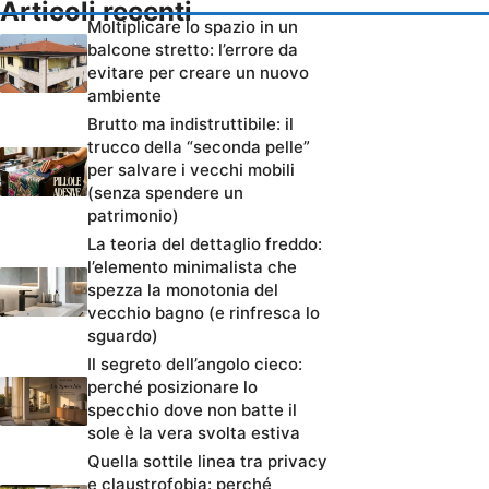
Articoli recenti
Moltiplicare lo spazio in un
balcone stretto: l’errore da
evitare per creare un nuovo
ambiente
Brutto ma indistruttibile: il
trucco della “seconda pelle”
per salvare i vecchi mobili
(senza spendere un
patrimonio)
La teoria del dettaglio freddo:
l’elemento minimalista che
spezza la monotonia del
vecchio bagno (e rinfresca lo
sguardo)
Il segreto dell’angolo cieco:
perché posizionare lo
specchio dove non batte il
sole è la vera svolta estiva
Quella sottile linea tra privacy
e claustrofobia: perché