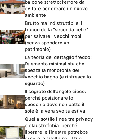
balcone stretto: l’errore da
evitare per creare un nuovo
ambiente
Brutto ma indistruttibile: il
trucco della “seconda pelle”
per salvare i vecchi mobili
(senza spendere un
patrimonio)
La teoria del dettaglio freddo:
l’elemento minimalista che
spezza la monotonia del
vecchio bagno (e rinfresca lo
sguardo)
Il segreto dell’angolo cieco:
perché posizionare lo
specchio dove non batte il
sole è la vera svolta estiva
Quella sottile linea tra privacy
e claustrofobia: perché
liberare le finestre potrebbe
essere la svolta per il tuo