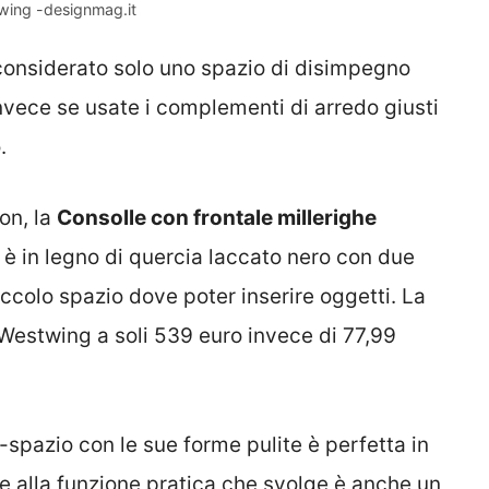
twing -designmag.it
onsiderato solo uno spazio di disimpegno
nvece se usate i complementi di arredo giusti
.
on, la
Consolle con frontale millerighe
è in legno di quercia laccato nero con due
colo spazio dove poter inserire oggetti. La
 Westwing a soli 539 euro invece di 77,99
spazio con le sue forme pulite è perfetta in
re alla funzione pratica che svolge è anche un