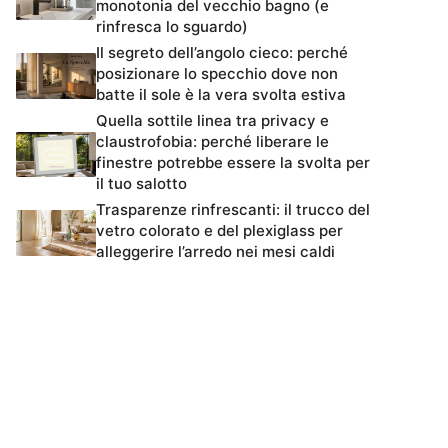
monotonia del vecchio bagno (e
rinfresca lo sguardo)
Il segreto dell’angolo cieco: perché
posizionare lo specchio dove non
batte il sole è la vera svolta estiva
Quella sottile linea tra privacy e
claustrofobia: perché liberare le
finestre potrebbe essere la svolta per
il tuo salotto
Trasparenze rinfrescanti: il trucco del
vetro colorato e del plexiglass per
alleggerire l’arredo nei mesi caldi