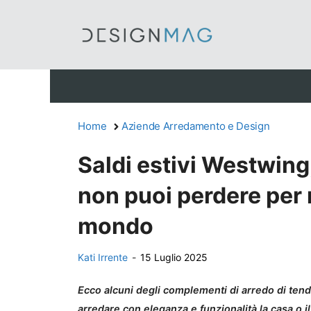
Vai
al
contenuto
Home
Aziende Arredamento e Design
Saldi estivi Westwing,
non puoi perdere per
mondo
Kati Irrente
-
15 Luglio 2025
Ecco alcuni degli complementi di arredo di ten
arredare con eleganza e funzionalità la casa o il