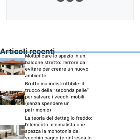
Articoli recenti
Moltiplicare lo spazio in un
balcone stretto: l’errore da
evitare per creare un nuovo
ambiente
Brutto ma indistruttibile: il
trucco della “seconda pelle”
per salvare i vecchi mobili
(senza spendere un
patrimonio)
La teoria del dettaglio freddo:
l’elemento minimalista che
spezza la monotonia del
vecchio bagno (e rinfresca lo