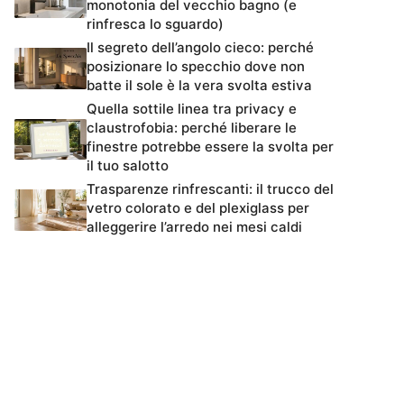
monotonia del vecchio bagno (e
rinfresca lo sguardo)
Il segreto dell’angolo cieco: perché
posizionare lo specchio dove non
batte il sole è la vera svolta estiva
Quella sottile linea tra privacy e
claustrofobia: perché liberare le
finestre potrebbe essere la svolta per
il tuo salotto
Trasparenze rinfrescanti: il trucco del
vetro colorato e del plexiglass per
alleggerire l’arredo nei mesi caldi