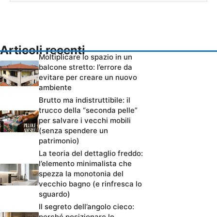
Articoli recenti
Moltiplicare lo spazio in un
balcone stretto: l’errore da
evitare per creare un nuovo
ambiente
Brutto ma indistruttibile: il
trucco della “seconda pelle”
per salvare i vecchi mobili
(senza spendere un
patrimonio)
La teoria del dettaglio freddo:
l’elemento minimalista che
spezza la monotonia del
vecchio bagno (e rinfresca lo
sguardo)
Il segreto dell’angolo cieco:
perché posizionare lo