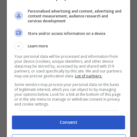
Personalised advertising and content, advertising and
content measurement, audience research and
services development
Store and/or access information on a device
Learn more
Your personal data will be processed and information from
your device (cookies, unique identifiers, and other device
data) may be stored by, accessed by and shared with 319
partners, or used specifically by this site. We and our partners
may use precise geolocation data.
List of partners.
Some vendors may process your personal data on the basis
of legitimate interest, which you can object to by managing
your options below. Look for a link at the bottom of this page
Piano cottura a induzione – designmag.it
or in the site menu to manage or withdraw consent in privacy
and cookie settings.
Tra le ultime idee tecnologiche della
gamma c’è il
piano cottura a induzione
in
Consent
vetroceramica. Funziona mediante