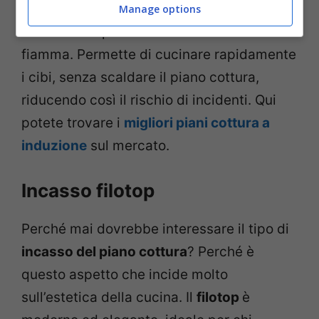
collegamento alla rete elettrica e si
Manage options
caratterizza per la totale assenza di
fiamma. Permette di cucinare rapidamente
i cibi, senza scaldare il piano cottura,
riducendo così il rischio di incidenti. Qui
potete trovare i
migliori piani cottura a
induzione
sul mercato.
Incasso filotop
Perché mai dovrebbe interessare il tipo di
incasso del piano cottura
? Perché è
questo aspetto che incide molto
sull’estetica della cucina. Il
filotop
è