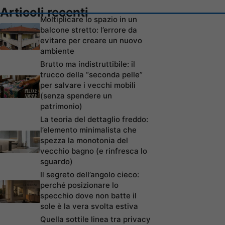
Articoli recenti
Moltiplicare lo spazio in un
balcone stretto: l’errore da
evitare per creare un nuovo
ambiente
Brutto ma indistruttibile: il
trucco della “seconda pelle”
per salvare i vecchi mobili
(senza spendere un
patrimonio)
La teoria del dettaglio freddo:
l’elemento minimalista che
spezza la monotonia del
vecchio bagno (e rinfresca lo
sguardo)
Il segreto dell’angolo cieco:
perché posizionare lo
specchio dove non batte il
sole è la vera svolta estiva
Quella sottile linea tra privacy