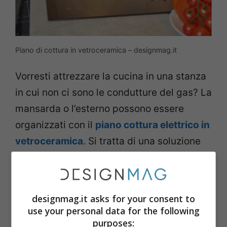
Piano di cottura in vetroceramica – designmag.it
Vorresti attrezzare la cucina in una stanza
in cui non ci sono le condutture del gas? La
mansarda o l’esterno possono essere
organizzati con il
piano cottura elettrico in
vetroceramica
. Si tratta di una soluzione
comoda anche per quelle case non servite
dal gas. Il riscaldamento può avvenire con
piastre radianti o alogene.
designmag.it asks for your consent to
use your personal data for the following
Piano cottura a induzione
purposes: