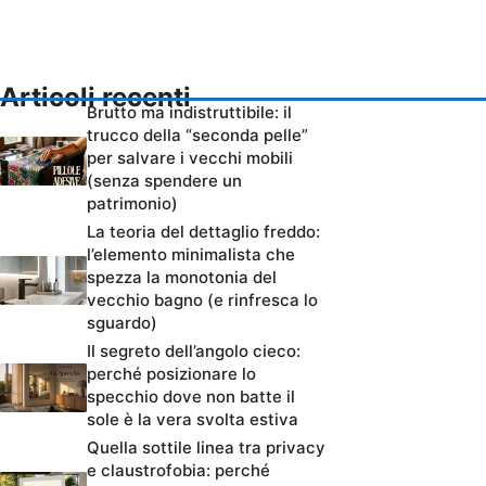
Articoli recenti
Brutto ma indistruttibile: il
trucco della “seconda pelle”
per salvare i vecchi mobili
(senza spendere un
patrimonio)
La teoria del dettaglio freddo:
l’elemento minimalista che
spezza la monotonia del
vecchio bagno (e rinfresca lo
sguardo)
Il segreto dell’angolo cieco:
perché posizionare lo
specchio dove non batte il
sole è la vera svolta estiva
Quella sottile linea tra privacy
e claustrofobia: perché