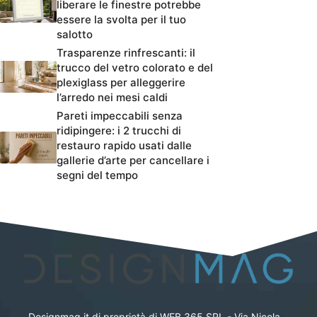
liberare le finestre potrebbe
essere la svolta per il tuo
salotto
Trasparenze rinfrescanti: il
trucco del vetro colorato e del
plexiglass per alleggerire
l’arredo nei mesi caldi
Pareti impeccabili senza
ridipingere: i 2 trucchi di
restauro rapido usati dalle
gallerie d’arte per cancellare i
segni del tempo
Designmag.it di proprietà di WEB 365 SRL - Via Nicola