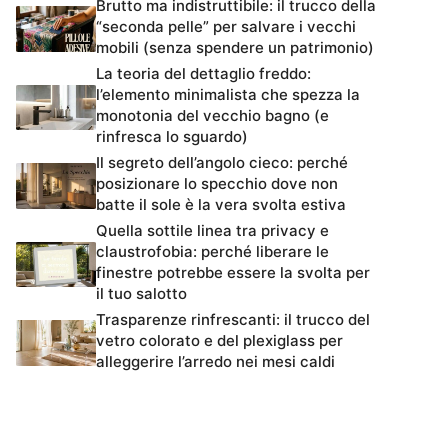
Brutto ma indistruttibile: il trucco della
“seconda pelle” per salvare i vecchi
mobili (senza spendere un patrimonio)
La teoria del dettaglio freddo:
l’elemento minimalista che spezza la
monotonia del vecchio bagno (e
rinfresca lo sguardo)
Il segreto dell’angolo cieco: perché
posizionare lo specchio dove non
batte il sole è la vera svolta estiva
Quella sottile linea tra privacy e
claustrofobia: perché liberare le
finestre potrebbe essere la svolta per
il tuo salotto
Trasparenze rinfrescanti: il trucco del
vetro colorato e del plexiglass per
alleggerire l’arredo nei mesi caldi