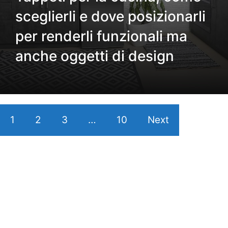
sceglierli e dove posizionarli
per renderli funzionali ma
anche oggetti di design
1
2
3
…
10
Next