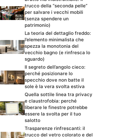
trucco della “seconda pelle”
per salvare i vecchi mobili
(senza spendere un
patrimonio)
La teoria del dettaglio freddo:
l’elemento minimalista che
spezza la monotonia del
vecchio bagno (e rinfresca lo
sguardo)
Il segreto dell’angolo cieco:
perché posizionare lo
specchio dove non batte il
sole è la vera svolta estiva
Quella sottile linea tra privacy
e claustrofobia: perché
liberare le finestre potrebbe
essere la svolta per il tuo
salotto
Trasparenze rinfrescanti: il
trucco del vetro colorato e del