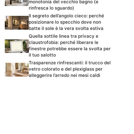
monotonia del vecchio bagno (e
rinfresca lo sguardo)
Il segreto dell’angolo cieco: perché
posizionare lo specchio dove non
batte il sole è la vera svolta estiva
Quella sottile linea tra privacy e
claustrofobia: perché liberare le
finestre potrebbe essere la svolta per
il tuo salotto
Trasparenze rinfrescanti: il trucco del
vetro colorato e del plexiglass per
alleggerire l’arredo nei mesi caldi