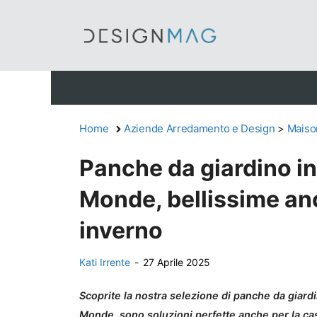
Vai
al
contenuto
Home
Aziende Arredamento e Design
>
Maiso
Panche da giardino in
Monde, bellissime anc
inverno
Kati Irrente
-
27 Aprile 2025
Scoprite la nostra selezione di panche da giard
Monde, sono soluzioni perfette anche per la ca