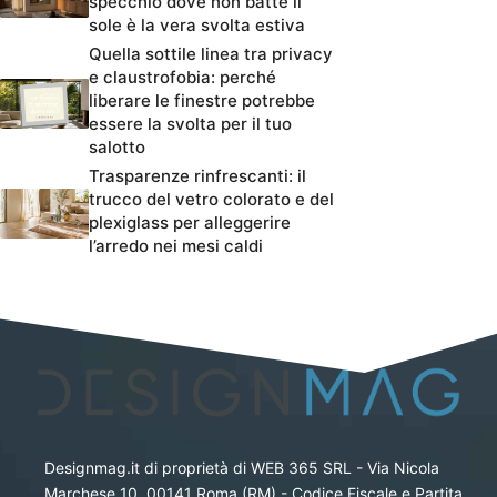
specchio dove non batte il
sole è la vera svolta estiva
Quella sottile linea tra privacy
e claustrofobia: perché
liberare le finestre potrebbe
essere la svolta per il tuo
salotto
Trasparenze rinfrescanti: il
trucco del vetro colorato e del
plexiglass per alleggerire
l’arredo nei mesi caldi
Designmag.it di proprietà di WEB 365 SRL - Via Nicola
Marchese 10, 00141 Roma (RM) - Codice Fiscale e Partita