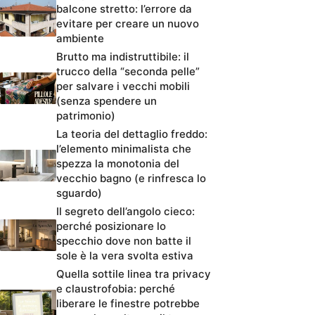
balcone stretto: l’errore da
evitare per creare un nuovo
ambiente
Brutto ma indistruttibile: il
trucco della “seconda pelle”
per salvare i vecchi mobili
(senza spendere un
patrimonio)
La teoria del dettaglio freddo:
l’elemento minimalista che
spezza la monotonia del
vecchio bagno (e rinfresca lo
sguardo)
Il segreto dell’angolo cieco:
perché posizionare lo
specchio dove non batte il
sole è la vera svolta estiva
Quella sottile linea tra privacy
e claustrofobia: perché
liberare le finestre potrebbe