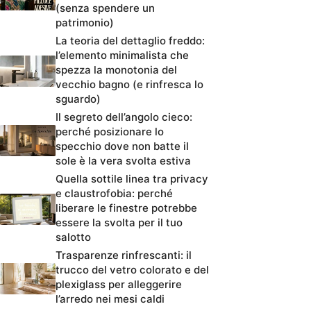
(senza spendere un
patrimonio)
La teoria del dettaglio freddo:
l’elemento minimalista che
spezza la monotonia del
vecchio bagno (e rinfresca lo
sguardo)
Il segreto dell’angolo cieco:
perché posizionare lo
specchio dove non batte il
sole è la vera svolta estiva
Quella sottile linea tra privacy
e claustrofobia: perché
liberare le finestre potrebbe
essere la svolta per il tuo
salotto
Trasparenze rinfrescanti: il
trucco del vetro colorato e del
plexiglass per alleggerire
l’arredo nei mesi caldi