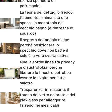
(senza spendere un
patrimonio)
La teoria del dettaglio freddo:
l’elemento minimalista che
spezza la monotonia del
vecchio bagno (e rinfresca lo
sguardo)
Il segreto dell’angolo cieco:
perché posizionare lo
specchio dove non batte il
sole è la vera svolta estiva
Quella sottile linea tra privacy
e claustrofobia: perché
liberare le finestre potrebbe
essere la svolta per il tuo
salotto
Trasparenze rinfrescanti: il
trucco del vetro colorato e del
plexiglass per alleggerire
l’arredo nei mesi caldi