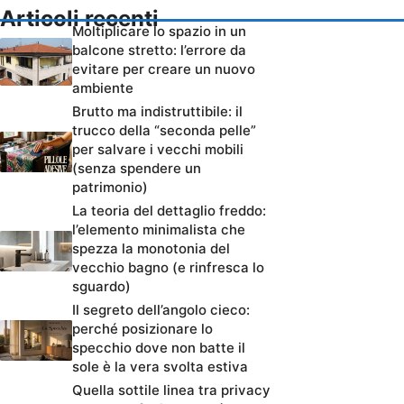
Articoli recenti
Moltiplicare lo spazio in un
balcone stretto: l’errore da
evitare per creare un nuovo
ambiente
Brutto ma indistruttibile: il
trucco della “seconda pelle”
per salvare i vecchi mobili
(senza spendere un
patrimonio)
La teoria del dettaglio freddo:
l’elemento minimalista che
spezza la monotonia del
vecchio bagno (e rinfresca lo
sguardo)
Il segreto dell’angolo cieco:
perché posizionare lo
specchio dove non batte il
sole è la vera svolta estiva
Quella sottile linea tra privacy