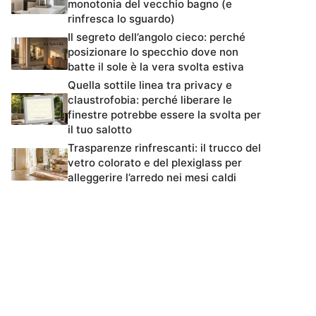
monotonia del vecchio bagno (e
rinfresca lo sguardo)
Il segreto dell’angolo cieco: perché
posizionare lo specchio dove non
batte il sole è la vera svolta estiva
Quella sottile linea tra privacy e
claustrofobia: perché liberare le
finestre potrebbe essere la svolta per
il tuo salotto
Trasparenze rinfrescanti: il trucco del
vetro colorato e del plexiglass per
alleggerire l’arredo nei mesi caldi