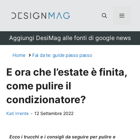
Vai
al
Menu
contenuto
Aggiungi DesiMag alle fonti di google news
Home
Fai da te: guide passo passo
E ora che l’estate è finita,
come pulire il
condizionatore?
Kati Irrente
-
12 Settembre 2022
Ecco i trucchi e i consigli da seguire per pulire e