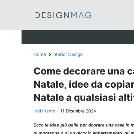
Vai
al
contenuto
Home
Interior Design
Come decorare una c
Natale, idee da copiar
Natale a qualsiasi alt
Kati Irrente
-
11 Dicembre 2024
Ecco le idee più belle per dcorare una casa in mo
di montagna o di un piccolo appartamento, gli s