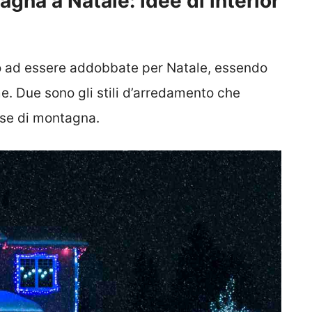
gna a Natale: idee di interior
no ad essere addobbate per Natale, essendo
me. Due sono gli stili d’arredamento che
ase di montagna.