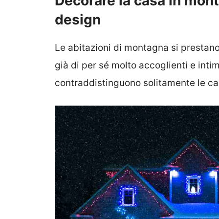
Decorare la casa in monta
design
Le abitazioni di montagna si presta
già di per sé molto accoglienti e inti
contraddistinguono solitamente le c