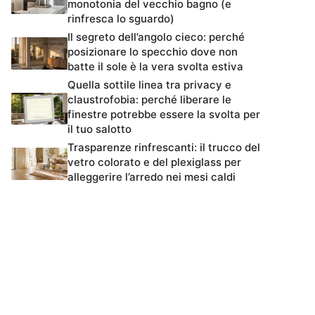
monotonia del vecchio bagno (e
rinfresca lo sguardo)
Il segreto dell’angolo cieco: perché
posizionare lo specchio dove non
batte il sole è la vera svolta estiva
Quella sottile linea tra privacy e
claustrofobia: perché liberare le
finestre potrebbe essere la svolta per
il tuo salotto
Trasparenze rinfrescanti: il trucco del
vetro colorato e del plexiglass per
alleggerire l’arredo nei mesi caldi