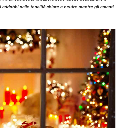
rà addobbi dalle tonalità chiare e neutre mentre gli amanti