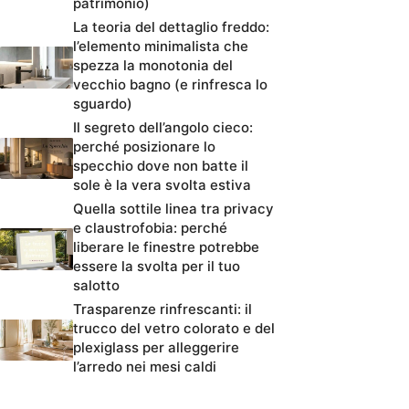
patrimonio)
La teoria del dettaglio freddo:
l’elemento minimalista che
spezza la monotonia del
vecchio bagno (e rinfresca lo
sguardo)
Il segreto dell’angolo cieco:
perché posizionare lo
specchio dove non batte il
sole è la vera svolta estiva
Quella sottile linea tra privacy
e claustrofobia: perché
liberare le finestre potrebbe
essere la svolta per il tuo
salotto
Trasparenze rinfrescanti: il
trucco del vetro colorato e del
plexiglass per alleggerire
l’arredo nei mesi caldi