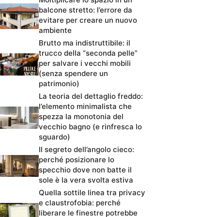
balcone stretto: l’errore da
evitare per creare un nuovo
ambiente
Brutto ma indistruttibile: il
trucco della “seconda pelle”
per salvare i vecchi mobili
(senza spendere un
patrimonio)
La teoria del dettaglio freddo:
l’elemento minimalista che
spezza la monotonia del
vecchio bagno (e rinfresca lo
sguardo)
Il segreto dell’angolo cieco:
perché posizionare lo
specchio dove non batte il
sole è la vera svolta estiva
Quella sottile linea tra privacy
e claustrofobia: perché
liberare le finestre potrebbe