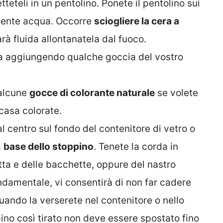
teteli in un pentolino. Ponete il pentolino sui
enente acqua. Occorre
sciogliere la cera a
rà fluida allontanatela dal fuoco.
ra aggiungendo qualche goccia del vostro
 alcune
gocce di colorante naturale
se volete
 casa colorate.
l centro sul fondo del contenitore di vetro o
a
base dello stoppino
. Tenete la corda in
a e delle bacchette, oppure del nastro
damentale, vi consentirà di non far cadere
ando la verserete nel contenitore o nello
ino così tirato non deve essere spostato fino