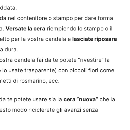
eddata.
uida nel contenitore o stampo per dare forma
sa.
Versate la cera
riempiendo lo stampo o il
elto per la vostra candela e
lasciate riposare
ta dura.
stra candela fai da te potete ”rivestire” la
e lo usate trasparente) con piccoli fiori come
metti di rosmarino, ecc.
 da te potete usare sia la
cera ”nuova”
che la
uesto modo riciclerete gli avanzi senza