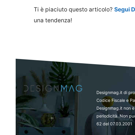
Ti è piaciuto questo articolo?
Segui 
una tendenza!
Designmag.it di pr
Codice Fiscale e Pa
Designmag.it non è 
periodicità. Non può
62 del 07.03.2001