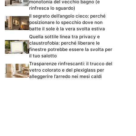
monotonia del vecchio bagno (e
rinfresca lo sguardo)
Il segreto dell’angolo cieco: perché
posizionare lo specchio dove non
batte il sole è la vera svolta estiva
Quella sottile linea tra privacy e
claustrofobia: perché liberare le
finestre potrebbe essere la svolta per
il tuo salotto
Trasparenze rinfrescanti: il trucco del
vetro colorato e del plexiglass per
alleggerire l’arredo nei mesi caldi