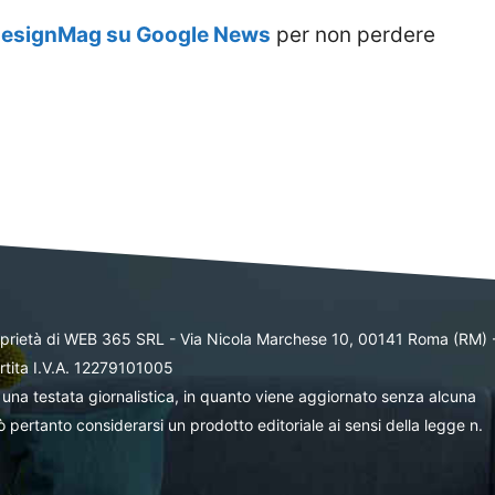
DesignMag su Google News
per non perdere
oprietà di WEB 365 SRL - Via Nicola Marchese 10, 00141 Roma (RM) 
rtita I.V.A. 12279101005
una testata giornalistica, in quanto viene aggiornato senza alcuna
 pertanto considerarsi un prodotto editoriale ai sensi della legge n.