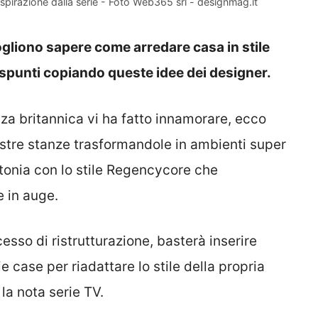
pirazione dalla serie - Foto Web365 srl - designmag.it
ogliono sapere come arredare casa in stile
spunti copiando queste idee dei designer.
enza britannica vi ha fatto innamorare, ecco
ostre stanze trasformandole in ambienti super
ntonia con lo stile Regencycore che
e in auge.
cesso di ristrutturazione, basterà inserire
ie case per riadattare lo stile della propria
a nota serie TV.