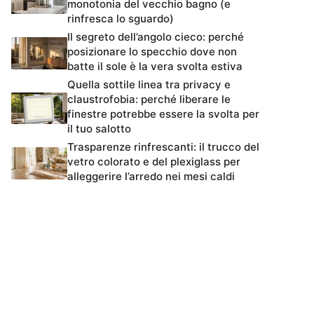
monotonia del vecchio bagno (e
rinfresca lo sguardo)
Il segreto dell’angolo cieco: perché
posizionare lo specchio dove non
batte il sole è la vera svolta estiva
Quella sottile linea tra privacy e
claustrofobia: perché liberare le
finestre potrebbe essere la svolta per
il tuo salotto
Trasparenze rinfrescanti: il trucco del
vetro colorato e del plexiglass per
alleggerire l’arredo nei mesi caldi