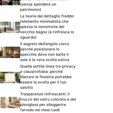
(senza spendere un
patrimonio)
La teoria del dettaglio freddo:
l’elemento minimalista che
spezza la monotonia del
vecchio bagno (e rinfresca lo
sguardo)
Il segreto dell’angolo cieco:
perché posizionare lo
specchio dove non batte il
sole è la vera svolta estiva
Quella sottile linea tra privacy
e claustrofobia: perché
liberare le finestre potrebbe
essere la svolta per il tuo
salotto
Trasparenze rinfrescanti: il
trucco del vetro colorato e del
plexiglass per alleggerire
l’arredo nei mesi caldi